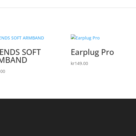
IENDS SOFT
Earplug Pro
MBAND
kr
149.00
.00