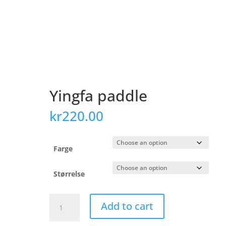
Yingfa paddle
kr
220.00
Farge
Størrelse
Yingfa
Add to cart
paddle
quantity