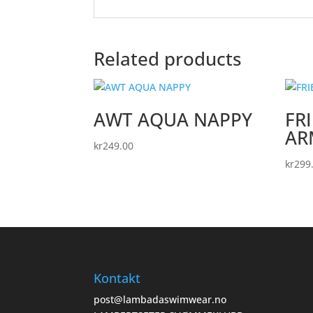
Related products
AWT AQUA NAPPY
FR
AR
kr
249.00
kr
299
Kontakt
post@lambadaswimwear.no