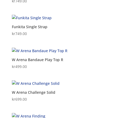
kr
749.00
Funkita Single Strap
kr
749.00
W Arena Bandaue Play Top R
kr
499.00
W Arena Challenge Solid
kr
699.00