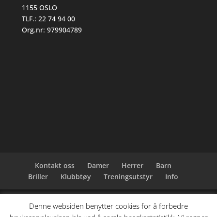
1155 OSLO
TLF.: 22 74 94 00
Org.nr: 979904789
Kontakt oss
Damer
Herrer
Barn
Briller
Klubbtøy
Treningsutstyr
Info
Denne websiden benytter cookies for å forbedre