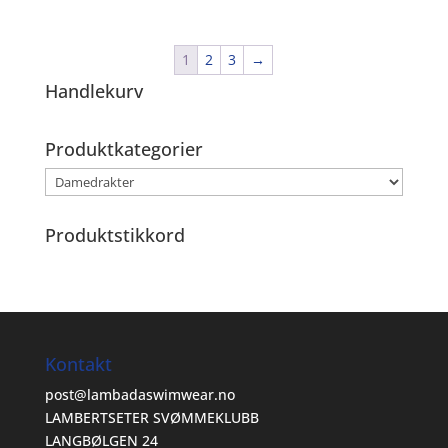
1
2
3
→
Handlekurv
Produktkategorier
Produktstikkord
Kontakt
post@lambadaswimwear.no
LAMBERTSETER SVØMMEKLUBB
LANGBØLGEN 24