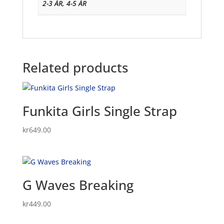
2-3 ÅR, 4-5 ÅR
Related products
Funkita Girls Single Strap
kr
649.00
G Waves Breaking
kr
449.00