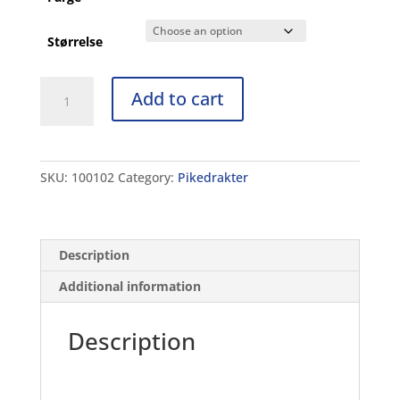
Størrelse
G
Add to cart
Gill
Kids
one
piece
SKU:
100102
Category:
Pikedrakter
quantity
Description
Additional information
Description