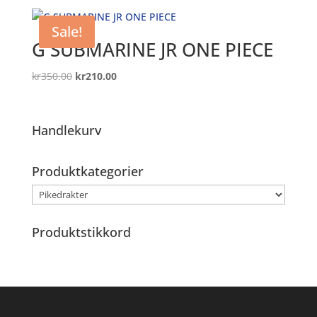
Sale!
G SUBMARINE JR ONE PIECE
Original
Current
kr
350.00
kr
210.00
price
price
was:
is:
kr350.00.
kr210.00.
Handlekurv
Produktkategorier
Produktstikkord